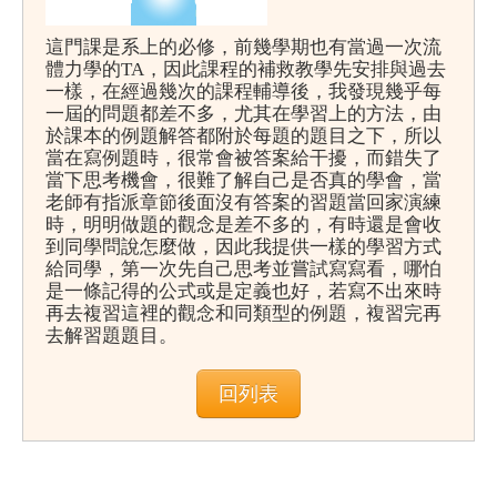
這門課是系上的必修，前幾學期也有當過一次流
體力學的TA，因此課程的補救教學先安排與過去
一樣，在經過幾次的課程輔導後，我發現幾乎每
一屆的問題都差不多，尤其在學習上的方法，由
於課本的例題解答都附於每題的題目之下，所以
當在寫例題時，很常會被答案給干擾，而錯失了
當下思考機會，很難了解自己是否真的學會，當
老師有指派章節後面沒有答案的習題當回家演練
時，明明做題的觀念是差不多的，有時還是會收
到同學問說怎麼做，因此我提供一樣的學習方式
給同學，第一次先自己思考並嘗試寫寫看，哪怕
是一條記得的公式或是定義也好，若寫不出來時
再去複習這裡的觀念和同類型的例題，複習完再
去解習題題目。
回列表