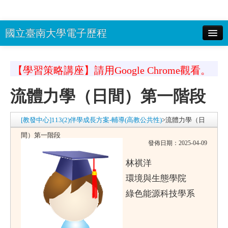
國立臺南大學電子歷程
校務系統(選課系統)帳號：
密碼：
顯
【學習策略講座】請用Google Chrome觀看。
示密碼 驗證碼：
登入
流體力學（日間）第一階段
南大首頁
回EP首頁
[教發中心]113(2)伴學成長方案-輔導(高教公共性)
>
流體力學（日
間）第一階段
發佈日期：2025-04-09
林祺洋
環境與生態學院
綠色能源科技學系