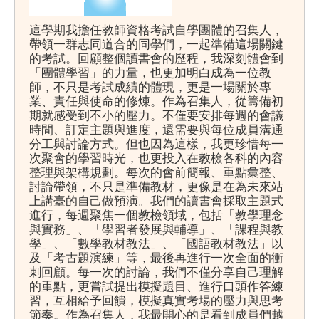
這學期我擔任教師資格考試自學團體的召集人，
帶領一群志同道合的同學們，一起準備這場關鍵
的考試。回顧整個讀書會的歷程，我深刻體會到
「團體學習」的力量，也更加明白成為一位教
師，不只是考試成績的體現，更是一場關於專
業、責任與使命的修煉。作為召集人，從籌備初
期就感受到不小的壓力。不僅要安排每週的會議
時間、訂定主題與進度，還需要與每位成員溝通
分工與討論方式。但也因為這樣，我更珍惜每一
次聚會的學習時光，也更投入在教檢各科的內容
整理與架構規劃。每次的會前簡報、重點彙整、
討論帶領，不只是準備教材，更像是在為未來站
上講臺的自己做預演。我們的讀書會採取主題式
進行，每週聚焦一個教檢領域，包括「教學理念
與實務」、「學習者發展與輔導」、「課程與教
學」、「數學教材教法」、「國語教材教法」以
及「考古題演練」等，最後再進行一次全面的衝
刺回顧。每一次的討論，我們不僅分享自己理解
的重點，更嘗試提出模擬題目、進行口頭作答練
習，互相給予回饋，模擬真實考場的壓力與思考
節奏。作為召集人，我最開心的是看到成員們越