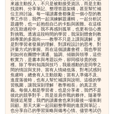
來越主動投入，不只是被動接受資訊，而是主動
找資料、分享筆記、整理答題架構，甚至幫忙補
位主持討論。每一場讀書會都像是一個小型的教
學工作坊，我們一起演練解題邏輯，一起分析試
題趨勢，也一起抱怨自己的卡點與困難。在這樣
的互助過程中，我不再感到孤單，也更有信心應
對挑戰。透過這段時間的學習，我深刻體會到教
師專業的多面向——教學不只是上課與講解，更
是對學習者發展的理解、對課程設計的思考、對
評量方式的掌握。而在這個讀書會裡，我也學習
到如何在團體中溝通、協調、傾聽與領導，這些
軟實力，是書本與考題以外，卻同樣珍貴的收
穫。除了學科知識與技巧，我最感動的是同學之
間的情誼與支持。當有人情緒低落、對考試感到
焦慮時，總會有人主動鼓勵；當有人準備不及、
進度落後時，也有人幫忙補課與說明。這樣的學
習氛圍，讓我深刻理解「教學相長」的真正意
義。每個人都是學習者，也是分享者，我們不是
彼此的競爭對手，而是並肩作戰的夥伴。隨著學
期接近尾聲，我們的讀書會也來到最後一場衝刺
回顧。那天大家一起回顧整學期的進度與筆記，
也分享自己的學習策略與備考心情。儘管考試仍