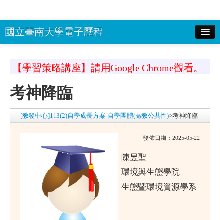
國立臺南大學電子歷程
校務系統(選課系統)帳號：
密碼：
顯
【學習策略講座】請用Google Chrome觀看。
示密碼 驗證碼：
登入
考神降臨
南大首頁
回EP首頁
[教發中心]113(2)自學成長方案-自學團體(高教公共性)
>
考神降臨
發佈日期：2025-05-22
陳昱聖
環境與生態學院
生態暨環境資源學系