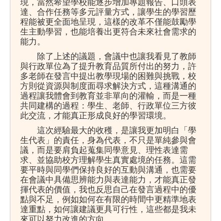
現，當然希望學校能逐步增加專題報告、口頭表
達、合作任務等多元評量方式，讓學生的學習歷
程能被更全面地呈現，這樣的改革不僅能鼓勵學
生主動學習，也能培養出更符合未來社會需求的
能力。
除了上述的議題，會議中也讓我看見了教師
與行政單位為了提升教育品質所付出的努力，許
多老師在發言中提出教學現場的困難與挑戰，校
方則從資源與制度面尋求解決方式，這種溝通的
過程讓我體會到教育並非單向的灌輸，而是一種
共同建構的過程：學生、老師、行政單位三方彼
此交流，才能真正形成良好的學習環境。
這次經驗最大的收穫，是讓我更加明白「學
生代表」的責任，身為代表，不只是單純參與會
議，而是要肩負起蒐集同學意見、理性表達需
求、並協助校方理解學生真實處境的任務。這需
要平時與同學們保持良好的互動與溝通，也需要
在會議中具備思辨能力與表達能力，才能真正發
揮代表的價值，我也反思自己在發言過程中的優
點與不足，例如如何在有限的時間中更精準地表
達重點，如何讓建議更具可行性，這些都是我未
來可以努力改進的方向。