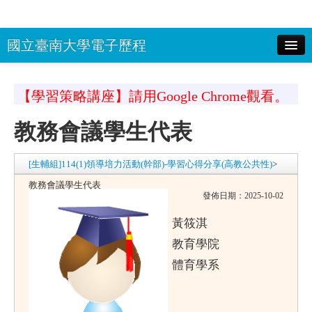
國立臺南大學電子歷程
校務系統(選課系統)帳號：
密碼：
顯
【學習策略講座】請用Google Chrome觀看。
示密碼 驗證碼：
登入
教務會議學生代表
南大首頁
回EP首頁
[生輔組]114(1)領導培力活動(幹部)-學習心得分享(高教公共性)
>
教務會議學生代表
發佈日期：2025-10-02
黃筱淇
教育學院
體育學系