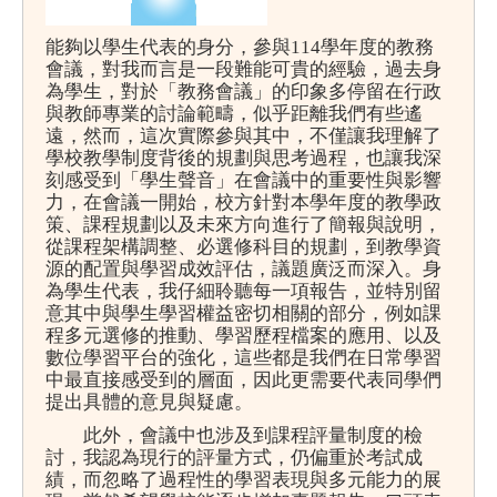
能夠以學生代表的身分，參與114學年度的教務
會議，對我而言是一段難能可貴的經驗，過去身
為學生，對於「教務會議」的印象多停留在行政
與教師專業的討論範疇，似乎距離我們有些遙
遠，然而，這次實際參與其中，不僅讓我理解了
學校教學制度背後的規劃與思考過程，也讓我深
刻感受到「學生聲音」在會議中的重要性與影響
力，在會議一開始，校方針對本學年度的教學政
策、課程規劃以及未來方向進行了簡報與說明，
從課程架構調整、必選修科目的規劃，到教學資
源的配置與學習成效評估，議題廣泛而深入。身
為學生代表，我仔細聆聽每一項報告，並特別留
意其中與學生學習權益密切相關的部分，例如課
程多元選修的推動、學習歷程檔案的應用、以及
數位學習平台的強化，這些都是我們在日常學習
中最直接感受到的層面，因此更需要代表同學們
提出具體的意見與疑慮。
此外，會議中也涉及到課程評量制度的檢
討，我認為現行的評量方式，仍偏重於考試成
績，而忽略了過程性的學習表現與多元能力的展